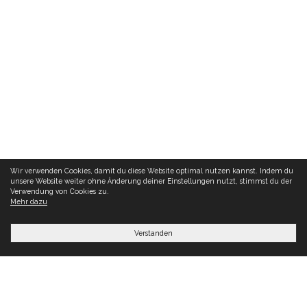
Wir verwenden Cookies, damit du diese Website optimal nutzen kannst. Indem du
unsere Website weiter ohne Änderung deiner Einstellungen nutzt, stimmst du der
Verwendung von Cookies zu.
Mehr dazu
Verstanden