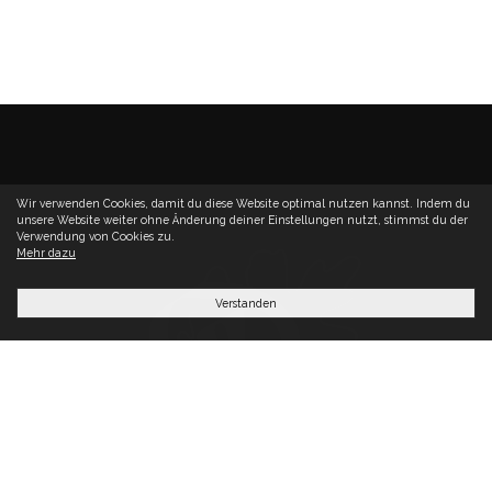
Wir verwenden Cookies, damit du diese Website optimal nutzen kannst. Indem du
unsere Website weiter ohne Änderung deiner Einstellungen nutzt, stimmst du der
Verwendung von Cookies zu.
Mehr dazu
Verstanden